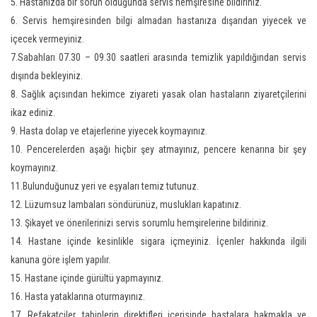
5. Hastanızda bir sorun olduğunda servis hemşiresine bildiriniz.
6. Servis hemşiresinden bilgi almadan hastanıza dışarıdan yiyecek ve
içecek vermeyiniz.
7.Sabahları 07.30 – 09.30 saatleri arasında temizlik yapıldığından servis
dışında bekleyiniz.
8. Sağlık açısından hekimce ziyareti yasak olan hastaların ziyaretçilerini
ikaz ediniz.
9. Hasta dolap ve etajerlerine yiyecek koymayınız.
10. Pencerelerden aşağı hiçbir şey atmayınız, pencere kenarına bir şey
koymayınız.
11.Bulunduğunuz yeri ve eşyaları temiz tutunuz.
12. Lüzumsuz lambaları söndürünüz, muslukları kapatınız.
13. Şikayet ve önerilerinizi servis sorumlu hemşirelerine bildiriniz.
14. Hastane içinde kesinlikle sigara içmeyiniz. İçenler hakkında ilgili
kanuna göre işlem yapılır.
15. Hastane içinde gürültü yapmayınız.
16. Hasta yataklarına oturmayınız.
17. Refakatçiler, tabiplerin direktifleri içerisinde hastalara bakmakla ve