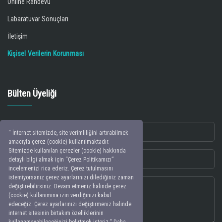
Online Randevu
Labaratuvar Sonuçları
İletişim
Kişisel Verilerin Korunması
Bülten Üyeliği
“ İnternet sitemizde, site verimliliğini artırabilmek
amacıyla çerez (cookie) kullanılmaktadır.
Sitemizde kullanılan çerezler (cookie) hakkında
detaylı bilgi almak için “Çerez Politikamızı”
incelemenizi rica ederiz. Çerez tutulmasını
istemiyorsanız çerez ayarlarınızı dilediğiniz zaman
değiştirebilirsiniz. Devam etmeniz halinde çerez
(cookie) kullanımına izin verdiğinizi kabul
edeceğiz. Çerez ayarlarınızı değiştirmeniz halinde
internet sitesinin birtakım özelliklerinin
kullanamayabileceğinizi belirtmek isteriz.“ Daha